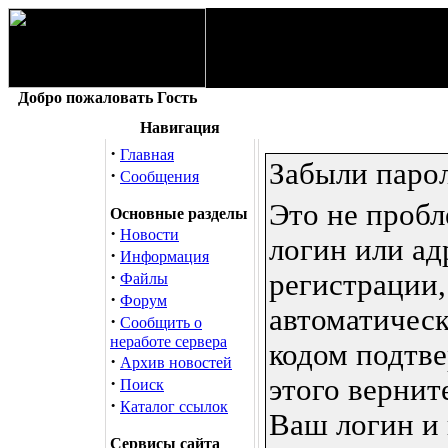
Добро пожаловать Гость
Навигация
·
Главная
Забыли паро
·
Сообщения
Это не проб
Основные разделы
·
Новости
логин или ад
·
Информация
·
регистрации
Файлы
·
Форум
автоматичес
·
Сообщить о
неработе сервера
кодом подтве
·
Архив новостей
·
этого вернит
Поиск
·
Каталог ссылок
Ваш логин и
Сервисы сайта