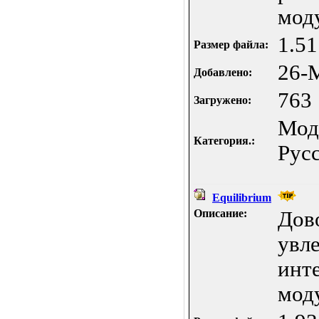
моду
1.5
Размер файла:
26-
Добавлено:
763
Загружено:
Мод
Категория.:
Рус
Equilibrium
Описание:
Дов
увл
инт
мод