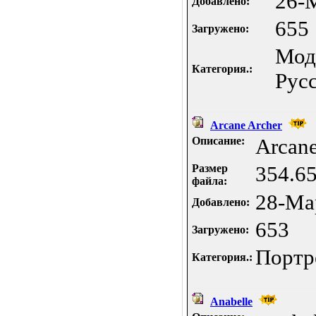
26-
Добавлено:
655
Загружено:
Мод
Категория.:
Рус
Arcane Archer
Описание:
Arcane
Размер
354.6
файла:
28-Ма
Добавлено:
653
Загружено:
Портр
Категория.:
Anabelle