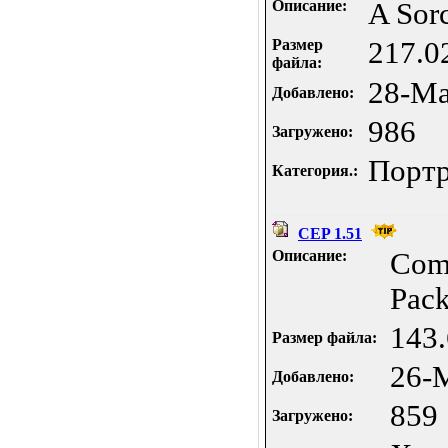
Описание:
A Sor
Размер
217.0
файла:
28-Ма
Добавлено:
986
Загружено:
Порт
Категория.:
CEP 1.51
Описание:
Com
Pack
143
Размер файла:
26-
Добавлено:
859
Загружено: