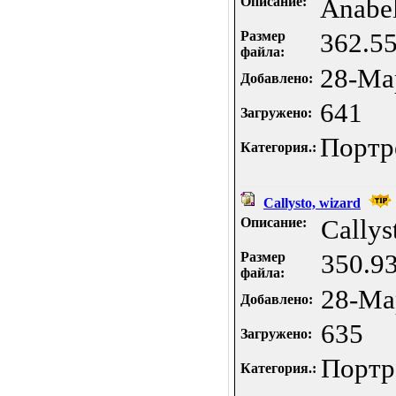
Описание:
Anabel
Размер
362.5
файла:
28-Ма
Добавлено:
641
Загружено:
Портр
Категория.:
Callysto, wizard
Описание:
Callys
Размер
350.9
файла:
28-Ма
Добавлено:
635
Загружено:
Портр
Категория.: