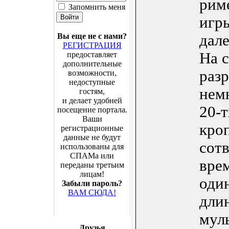
рим
Запомнить меня
игр
Вы еще не с нами?
дале
РЕГИСТРАЦИЯ
На 
предоставляет
дополнительные
раз
возможности,
недоступные
немн
гостям,
и делает удобней
20-
посещение портала.
Ваши
кроп
регистрационные
данные не будут
сотв
использованы для
СПАМа или
вре
переданы третьим
лицам!
оди
Забыли пароль?
ВАМ СЮДА!
дли
мул
Друзья