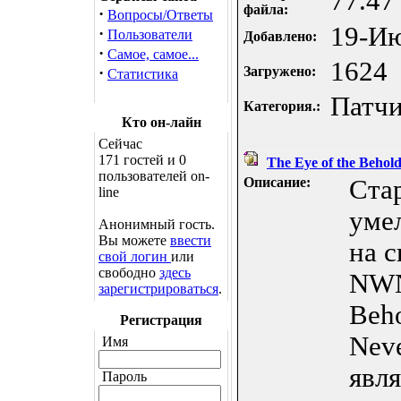
77.4
файла:
·
Вопросы/Ответы
19-И
·
Пользователи
Добавлено:
·
Самое, самое...
1624
·
Загружено:
Статистика
Патч
Категория.:
Кто он-лайн
Сейчас
171 гостей и 0
The Eye of the Behol
пользователей on-
Описание:
Ста
line
уме
Анонимный гость.
Вы можете
ввести
на с
свой логин
или
свободно
здесь
NWN
зарегистрироваться
.
Beho
Регистрация
Neve
Имя
явл
Пароль