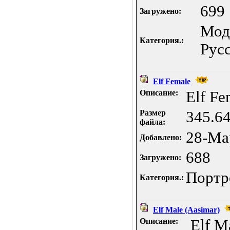
699
Загружено:
Мод
Категория.:
Рус
Elf Female
Описание:
Elf Fe
Размер
345.6
файла:
28-Ма
Добавлено:
688
Загружено:
Портр
Категория.:
Elf Male (Aasimar)
Описание:
Elf M