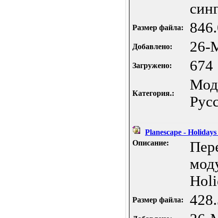
син
846
Размер файла:
26-
Добавлено:
674
Загружено:
Мод
Категория.:
Рус
Planescape - Holidays
Описание:
Пер
моду
Holi
428
Размер файла: