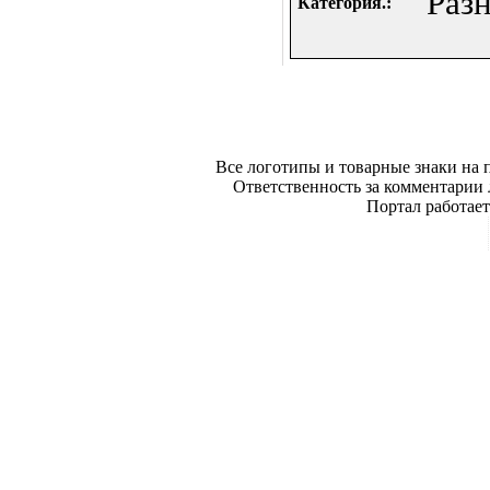
Раз
Категория.:
Все логотипы и товарные знаки на 
Ответственность за комментарии л
Портал работае